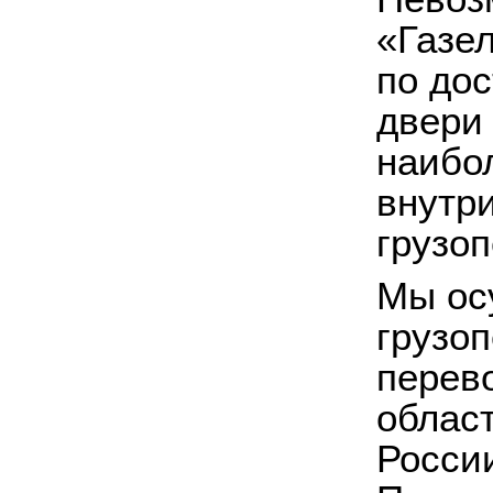
«Газе
по дос
двери 
наибо
внутр
грузоп
Мы ос
грузоп
перево
област
России