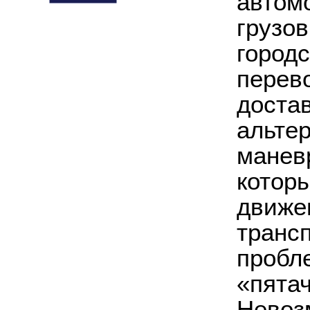
автом
грузо
городс
перево
доста
альте
манев
которы
движе
трансп
пробл
«пятач
Невоз