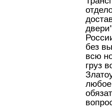
Транс
отдел
достав
двери"
России
без в
всю н
груз в
Златоу
любое
обяза
вопро