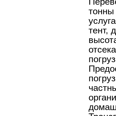
Перев
тонны
услуг
тент, 
высота
отсек
погруз
Предо
погруз
частны
орган
домаш