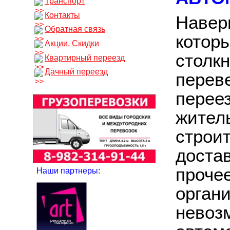
Транспорт
Контакты
Наверн
Обратная связь
котор
Акции. Скидки
столк
Квартирный переезд
Дачный переезд
переве
перее
жител
строи
доста
проче
Наши партнеры:
орган
невоз